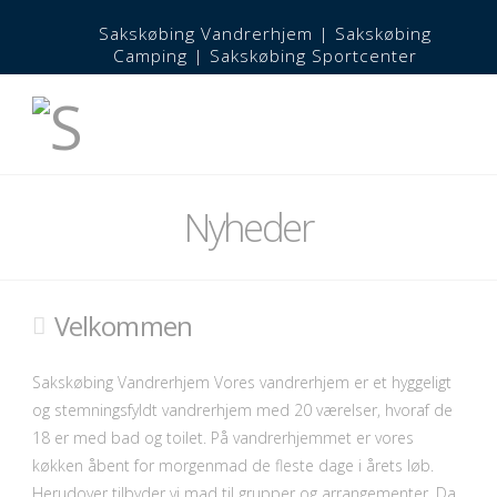
Sakskøbing Vandrerhjem
|
Sakskøbing
Camping
|
Sakskøbing Sportcenter
Nyheder
Velkommen
Sakskøbing Vandrerhjem Vores vandrerhjem er et hyggeligt
og stemningsfyldt vandrerhjem med 20 værelser, hvoraf de
18 er med bad og toilet. På vandrerhjemmet er vores
køkken åbent for morgenmad de fleste dage i årets løb.
Herudover tilbyder vi mad til grupper og arrangementer. Da