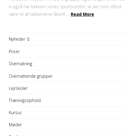
vi også har køkken i vores sportscenter, vil der som oftest
være et af køkkenerne åbent …
Read More
Nyheder
Priser
Overnatning
Overnattende grupper
Lejrskoler
Træningsophold
Kursus
Møder