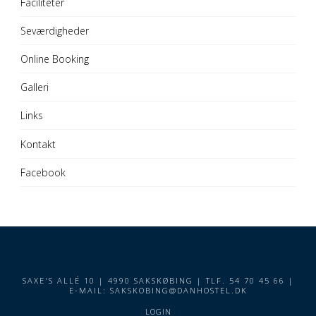
Faciliteter
Seværdigheder
Online Booking
Galleri
Links
Kontakt
Facebook
SAXE'S ALLÉ 10 | 4990 SAKSKØBING | TLF. 54 70 45 66 |
E-MAIL:
SAKSKOBING@DANHOSTEL.DK
LOGIN